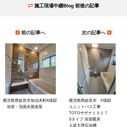
施工現場中継Blog 前後の記事
前の記事へ
次の記事へ
鹿児島県姶良市加治木町K様邸
鹿児島県姶良市 F様邸
浴室・洗面全面改装
ユニットバス工事
TOTOサザナ１３１７
Sタイプ 浴室暖房
人造大理石浴槽