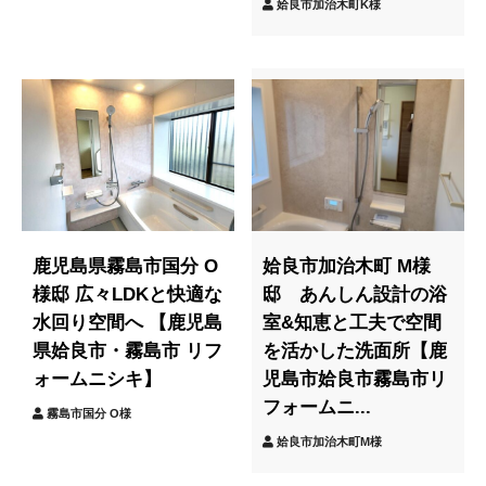
姶良市加治木町K様
鹿児島県霧島市国分 O
姶良市加治木町 M様
様邸 広々LDKと快適な
邸 あんしん設計の浴
水回り空間へ 【鹿児島
室&知恵と工夫で空間
県姶良市・霧島市 リフ
を活かした洗面所【鹿
ォームニシキ】
児島市姶良市霧島市リ
フォームニ...
霧島市国分 O様
姶良市加治木町M様