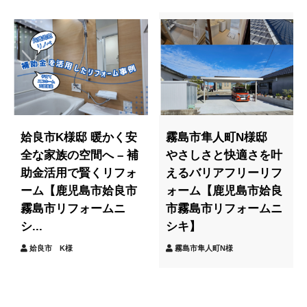
姶良市K様邸 暖かく安
霧島市隼人町N様邸
全な家族の空間へ – 補
やさしさと快適さを叶
助金活用で賢くリフォ
えるバリアフリーリフ
ーム【鹿児島市姶良市
ォーム【鹿児島市姶良
霧島市リフォームニ
市霧島市リフォームニ
シ...
シキ】
姶良市 K様
霧島市隼人町N様