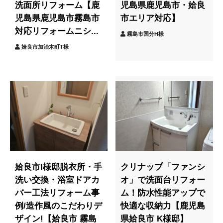
洗面所リフォーム【鹿
児島県鹿児島市・姶良
児島県鹿児島市霧島市
市エリア対応】
対応リフォームニシ...
霧島市国分H様
姶良市加治木町T様
姶良市I様邸脱衣所・手
クリナップ「ファンシ
洗い交換・浴室ドアカ
オ」で洗面台リフォー
バー工法リフォーム事
ム！防水性能アップで
例/造作風のこだわりデ
快適な収納力【鹿児島
ザイン!【姶良市 霧島
県姶良市 K様邸】