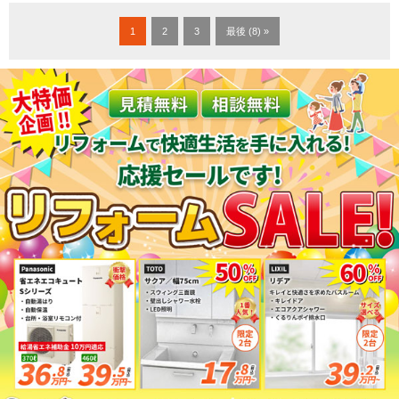
1
2
3
最後 (8) »