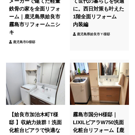
メーカーで建てた軽量
て世代の暮らしを快適
鉄骨の家を全面リフォ
に。西日対策も叶えた
ーム｜鹿児島県姶良市
1階全面リフォーム
霧島市リフォームニシ
内装編
キ
鹿児島県姶良市Ｙ様邸
鹿児島市D様邸
【姶良市加治木町T様
霧島市国分H様邸｜
邸 】収納力抜群！洗面
LIXILピアラW750洗面
化粧台ピアラで快適な
化粧台リフォーム【鹿