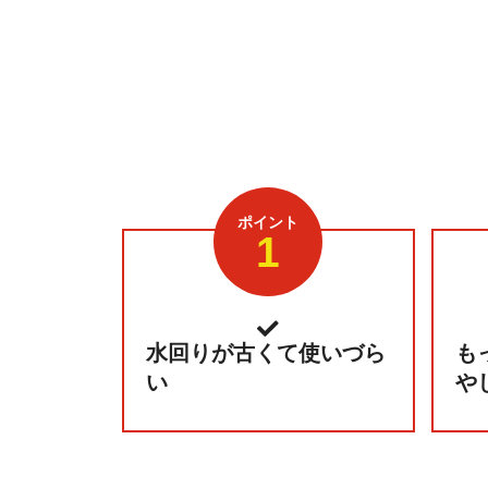
ポイント
1
水回りが古くて使いづら
も
い
や