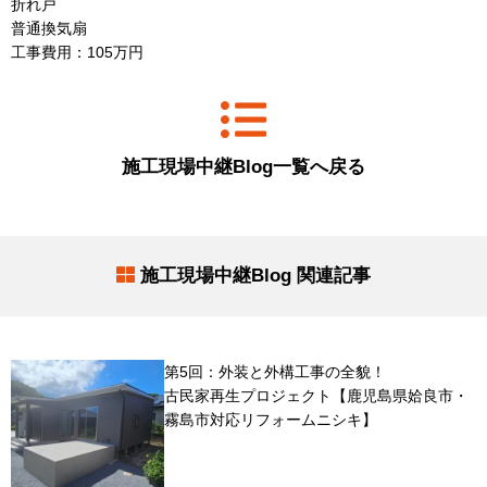
折れ戸
普通換気扇
工事費用：105万円
施工現場中継Blog一覧へ戻る
施工現場中継Blog 関連記事
第5回：外装と外構工事の全貌！
古民家再生プロジェクト【鹿児島県姶良市・
霧島市対応リフォームニシキ】