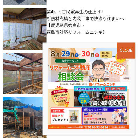
第4回：古民家再生の仕上げ！
断熱材充填と内装工事で快適な住まいへ
【鹿児島県姶良市・
霧島市対応リフォームニシキ】
第3回：鹿児島の古民家リフォーム事例：
床工事と天井工事で快適性を高める秘訣
【鹿児島県姶良市・
霧島市対応リフォームニシキ】
第2回：鹿児島市古民家再生！
スケルトン解体・片流れ屋根・
壁新設工事の詳細【鹿児島県姶良市・
霧島市対応リフォームニシキ】