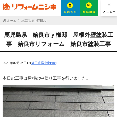
ホーム
施工現場中継Blog
鹿児島県 姶良市ｙ様邸 屋根外壁塗装工
事 姶良市リフォーム 姶良市塗装工事
2021年02月05日
施工現場中継Blog
本日の工事は屋根の中塗り工事を行いました。