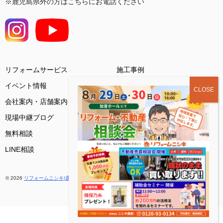
※鹿児島県外の方はこちらにお電話ください
リフォームサービス
施工事例
イベント情報
会社案内・店舗案内
お客様の声
現場中継ブログ
基礎知識コラム
無料相談
ご来店予約
LINE相談
© 2026
リフォームニシキ|鹿児島（姶良市・霧島市）創業48年の地域密着
. All rights reserved.
ホームページ制作
by