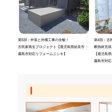
第5回：外装と外構工事の全貌！
第4回：古
古民家再生プロジェクト【鹿児島県姶良市・
断熱材充填
霧島市対応リフォームニシキ】
【鹿児島県
霧島市対応