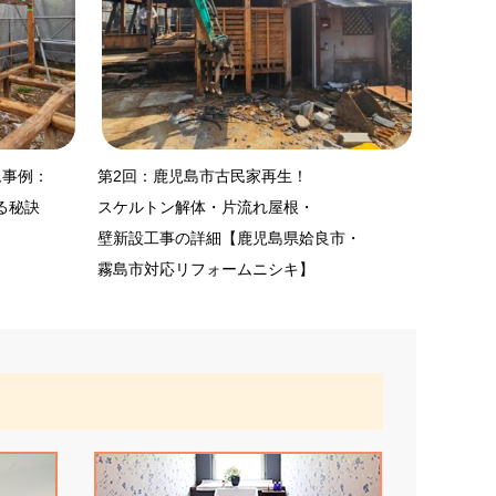
ム事例：
第2回：鹿児島市古民家再生！
る秘訣
スケルトン解体・片流れ屋根・
壁新設工事の詳細【鹿児島県姶良市・
霧島市対応リフォームニシキ】