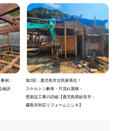
ム事例：
第2回：鹿児島市古民家再生！
る秘訣
スケルトン解体・片流れ屋根・
壁新設工事の詳細【鹿児島県姶良市・
霧島市対応リフォームニシキ】