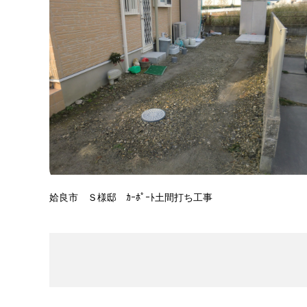
姶良市 Ｓ様邸 ｶｰﾎﾟｰﾄ土間打ち工事