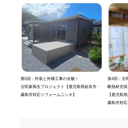
第5回：外装と外構工事の全貌！
第4回：古
古民家再生プロジェクト【鹿児島県姶良市・
断熱材充填
霧島市対応リフォームニシキ】
【鹿児島県
霧島市対応