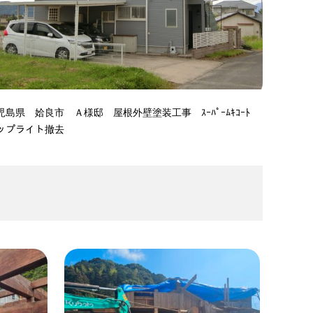
児島県 姶良市 Ａ様邸 屋根外壁塗装工事 ｽｰﾊﾟｰﾑｷｺｰﾄ
ップライト撤去