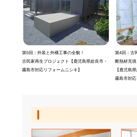
第5回：外装と外構工事の全貌！
第4回：古
古民家再生プロジェクト【鹿児島県姶良市・
断熱材充填
霧島市対応リフォームニシキ】
【鹿児島県
霧島市対応