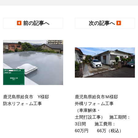
前の記事へ
次の記事へ
鹿児島県姶良市 Y様邸
鹿児島県姶良市Ｍ様邸
防水リフォ－ム工事
外構リフォ－ム工事
（車庫解体・
土間打設工事） 施工期間：
3日間 施工費用：
60万円 66万（税込）