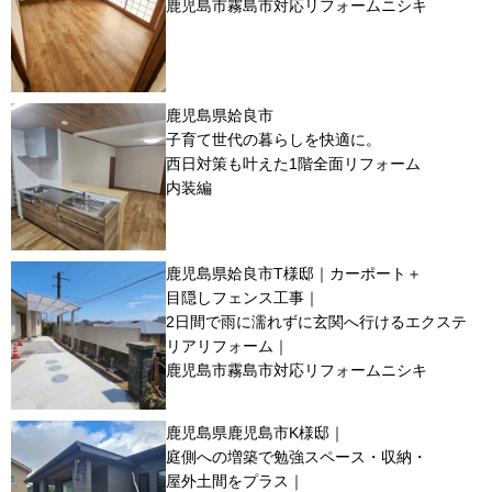
鹿児島市霧島市対応リフォームニシキ
鹿児島県姶良市
子育て世代の暮らしを快適に。
西日対策も叶えた1階全面リフォーム
内装編
鹿児島県姶良市T様邸｜カーポート＋
目隠しフェンス工事｜
2日間で雨に濡れずに玄関へ行けるエクステ
リアリフォーム｜
鹿児島市霧島市対応リフォームニシキ
鹿児島県鹿児島市K様邸｜
庭側への増築で勉強スペース・収納・
屋外土間をプラス｜