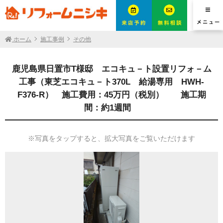
ホーム
施工事例
その他
鹿児島県日置市T様邸 エコキュ－ト設置リフォ－ム
工事（東芝エコキュ－ト370L 給湯専用 HWH-
F376-R） 施工費用：45万円（税別） 施工期
間：約1週間
※写真をタップすると、拡大写真をご覧いただけます