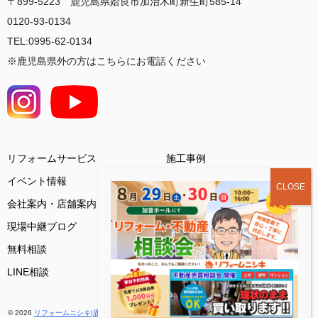
〒899-5223 鹿児島県姶良市加治木町新生町585-14
0120-93-0134
TEL:0995-62-0134
※鹿児島県外の方はこちらにお電話ください
リフォームサービス
施工事例
イベント情報
会社案内・店舗案内
お客様の声
現場中継ブログ
基礎知識コラム
無料相談
ご来店予約
LINE相談
© 2026
リフォームニシキ|鹿児島（姶良市・霧島市）創業48年の地域密着
. All rights reserved.