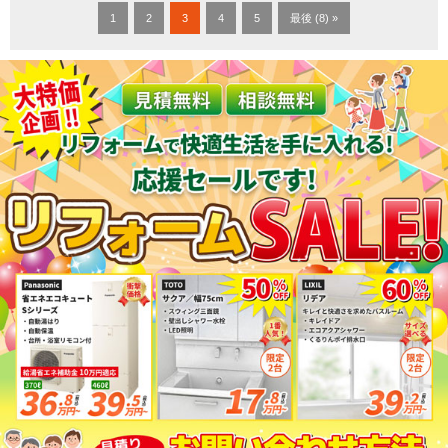
1
2
3
4
5
最後 (8) »