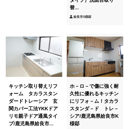
タイプ）洗面台取り
替...
姶良市S様邸
キッチン取り替えリフ
ホ－ロ－で傷に強く耐
ォーム タカラスタン
久性に優れるキッチン
ダードトレーシア 玄
にリフォ－ム！タカラ
関カバー工法YKKドア
スタンダ－ド トレ－
リモ親子ドア通風タイ
シア/鹿児島県姶良市K
プ/鹿児島県姶良市...
様邸