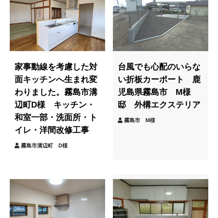
家事動線を考慮した対
台風でも心配のいらな
面キッチンへ生まれ変
い折板カーポート 鹿
わりました。霧島市溝
児島県霧島市 M様
辺町D様 キッチン・
邸 外構エクステリア
和室一部・洗面所・ト
霧島市 M様
イレ・洋間改修工事
霧島市溝辺町 D様