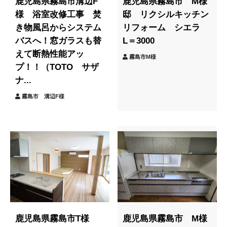
鹿児島県霧島市溝辺F
鹿児島県霧島市 M様
様 浴室改修工事 焚
邸 リクシルキッチン
き物風呂からシステム
リフォーム シエラ
バスへ！窓ガラスも替
L＝3000
えて断熱性能アッ
霧島市M様
プ！！（TOTO サザ
ナ...
霧島市 溝辺F様
鹿児島県霧島市T様
鹿児島県霧島市 M様