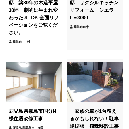
邸 築39年の木造平屋
邸 リクシルキッチン
38坪 劇的に生まれ変
リフォーム シエラ
わった４LDK 全面リノ
L＝3000
ベーションをご覧くだ
霧島市M様
さい。
霧島市 T様
鹿児島県霧島市国分N
家族の車が1台増え
様住居改修工事
るかもしれない！駐車
場拡張・植栽移設工事
鹿児島県霧島市 N様