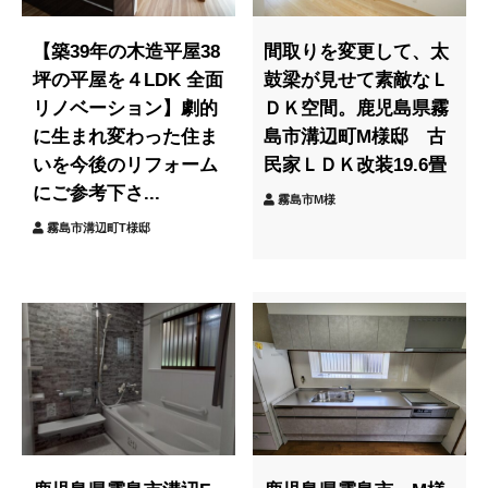
【築39年の木造平屋38
間取りを変更して、太
坪の平屋を４LDK 全面
鼓梁が見せて素敵なＬ
リノベーション】劇的
ＤＫ空間。鹿児島県霧
に生まれ変わった住ま
島市溝辺町M様邸 古
いを今後のリフォーム
民家ＬＤＫ改装19.6畳
にご参考下さ...
霧島市M様
霧島市溝辺町T様邸