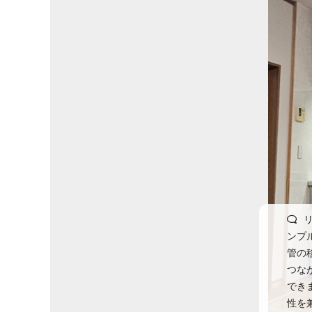
リ
ンプ
管の
つな
でき
性を