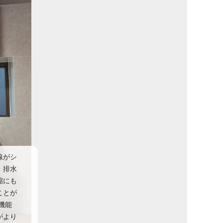
線がシ
・排水
縮にも
ことが
機能
がより