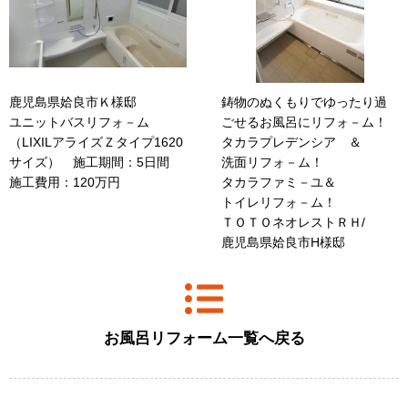
鹿児島県姶良市Ｋ様邸
鋳物のぬくもりでゆったり過
ユニットバスリフォ－ム
ごせるお風呂にリフォ－ム！
（LIXILアライズＺタイプ1620
タカラプレデンシア ＆
サイズ） 施工期間：5日間
洗面リフォ－ム！
施工費用：120万円
タカラファミ－ユ＆
トイレリフォ－ム！
ＴＯＴＯネオレストＲＨ/
鹿児島県姶良市H様邸
お風呂リフォーム一覧へ戻る