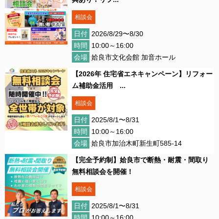
相談会
日付
2026/8/29〜8/30
時間
10:00～16:00
会場
姶良市文化会館 加音ホール
【2026年 住宅省エネキャンペーン】リフォー
ム補助金活用 ...
相談会
日付
2025/8/1〜8/31
時間
10:00～16:00
会場
姶良市加治木町新生町585-14
【完全予約制】︎姶良市で断熱・耐震・間取り
無料相談会を開催！
相談会
日付
2025/8/1〜8/31
時間
10:00～16:00