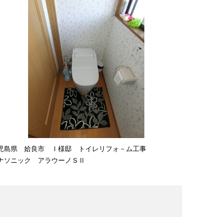
児島県 姶良市 Ｉ様邸 トイレリフォ－ム工事
ナソニック アラウーノＳⅡ