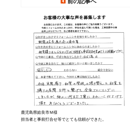
前の記事へ
鹿児島県姶良市Ｍ様
担当者と事前打合せ等でとても信頼ができた。