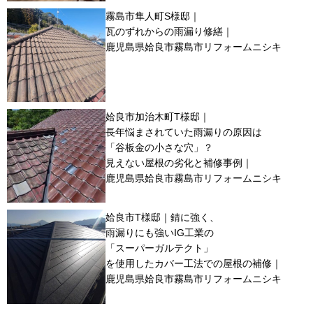
霧島市隼人町S様邸｜
瓦のずれからの雨漏り修繕｜
鹿児島県姶良市霧島市リフォームニシキ
姶良市加治木町T様邸｜
長年悩まされていた雨漏りの原因は
「谷板金の小さな穴」？
見えない屋根の劣化と補修事例｜
鹿児島県姶良市霧島市リフォームニシキ
姶良市T様邸｜錆に強く、
雨漏りにも強いIG工業の
「スーパーガルテクト」
を使用したカバー工法での屋根の補修｜
鹿児島県姶良市霧島市リフォームニシキ