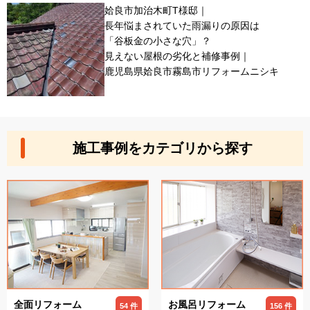
姶良市加治木町T様邸｜
長年悩まされていた雨漏りの原因は
「谷板金の小さな穴」？
見えない屋根の劣化と補修事例｜
鹿児島県姶良市霧島市リフォームニシキ
施工事例をカテゴリから探す
全面リフォーム
お風呂リフォーム
54 件
156 件