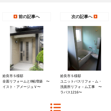
前の記事へ
次の記事へ
姶良市Ｓ様邸
姶良市Ｓ様邸
全面リフォームと8帖増築 〜
ユニットバスリフォ－ム・
イスト・アメージュＶ〜
洗面所リフォ－ム工事 〜
ラバス1216〜